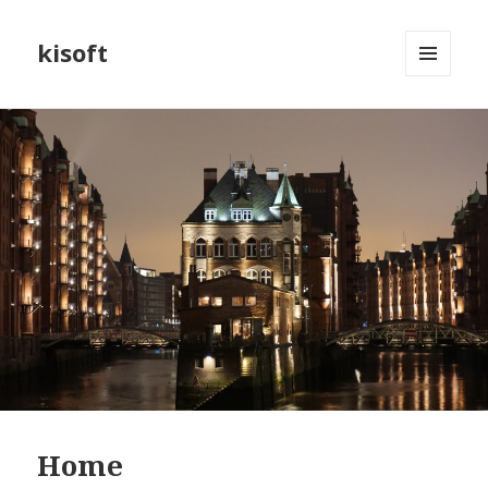
kisoft
MENÜ
UND
WIDGETS
Home